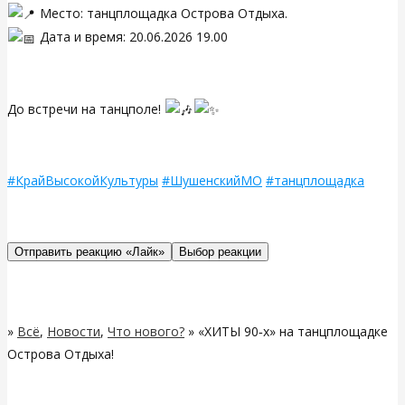
Место: танцплощадка Острова Отдыха.
Дата и время: 20.06.2026 19.00
До встречи на танцполе!
#КрайВысокойКультуры
#ШушенскийМО
#танцплощадка
Отправить реакцию «Лайк»
Выбор реакции
»
Всё
,
Новости
,
Что нового?
» «ХИТЫ 90‑х» на танцплощадке
Острова Отдыха!
Related Posts