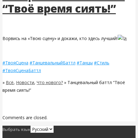
“Твоё время сиять!”
Ворвись на «Твою сцену» и докажи, кто здесь лучший!
#ТвояСцена
#ТанцевальныйБаттл
#Танцы
#Стиль
#ТвояСценаБаттл
»
Всё
,
Новости
,
Что нового?
» Танцевальный баттл “Твоё
время сиять!”
Related Posts
Comments are closed.
Выбрать язык