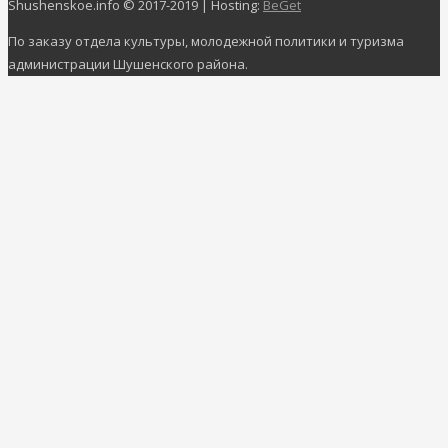
Shushenskoe.info © 2017-2019 | Hosting:
BeGet
По заказу отдела культуры, молодежной политики и туризма
администрации Шушенского района.