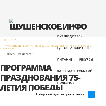
ГЛАВНАЯ
ПУТЕВОДИТЕЛЬ
08.05.2020
Комментарии
к записи Программа празднования 75-летия Победы
ГДЕ ОСТАНОВИТЬСЯ
отключены
Новости
,
Что нового?
ПИТАНИЕ
РЕСУРСЫ
ПРОГРАММА
КАЛЕНДАРЬ СОБЫТИЙ
ПРАЗДНОВАНИЯ 75-
ХРЕБЕТ
ДУМНАЯ
Сибирское
«Свой
СЕМЕЙ
ПОЛЕЗНОЕ
ЛЕТИЯ ПОБЕДЫ
БОРУС
ГОРА
винограда
круг»
СЫРОВ
Александр
Мастерс
“ПОМЕ
Рыкалина
керамик
ПРЕДГ